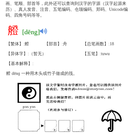
画、笔顺、部首等，此外还可以查询到汉字的字源（汉字起源来
历）、真人发音、注音、五笔编码、仓颉编码、郑码、Unicode编
码、四角号码等等。
艠
[dēng]
【繁体】:艠
【部首】:舟
【总笔画数】:18
【异体字】:（暂无）
【五笔】:tuwu
【基本解释】:
艠 dēnɡ 一种用木头或竹子做成的筏。