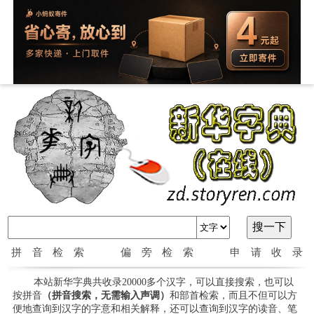
拼音检索
偏旁检索
申请收录
本站新华字典共收录20000多个汉字，可以直接搜索，也可以
按拼音
（拼音搜索，无需输入声调）
和部首检索，而且不但可以方
便地查询到汉字的字意和相关解释，还可以查询到汉字的读音、笔