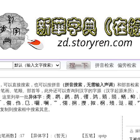
拼音检索
偏旁检索
字，可以直接搜索，也可以按拼音
（拼音搜索，无需输入声调）
和部首检索
、笔画、笔顺、部首等，此外还可以查询到汉字的字源（汉字起源来历）
䶮
䴙
䴘
䴖
䦆
䴔
䞍
䝼
䲡
䲟
等。这里列举一批
异体字
：
，
，
，
，
，
，
，
，
，
，

㑳
㑇
㔾
㘚
㘎
⺌
㥮
㧏
㩳
㧐
㭎
㱮
㳠
䎱
，
，
，
，
，
，
，
，
，
，
，
，
，
，
，
复制到搜索框中搜索其意。
笔画数】:17
【异体字】:（暂无）
【五笔】:qotp