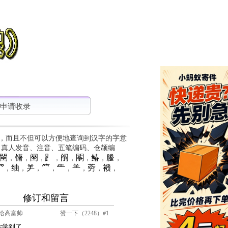
申请收录
，而且不但可以方便地查询到汉字的字意
、真人发音、注音、五笔编码、仓颉编
䦟
䦃
䦷
⻊
䦶
䦛
䲠
䲢
，
，
，
，
，
，
，
，
⺳
䌷
⺶
⺮
⺧
⺷
䓖
䙌
，
，
，
，
，
，
，
，