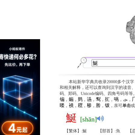
本站新华字典共收录20000多个汉
和相关解释，还可以查询到汉字的读音
码、郑码、Unicode编码、四角号码等
䦂
䥇
䴗
䜩
䴕
㧟
㖞
⺗

，
，
，
，
，
，
，
，
䁖
䙡
䎬
䅟
䏝
䥽
，
，
，
，
，
，亲可
单击
或
鯅
[shān]
【繁体】:鯅
【部首】:魚
【总