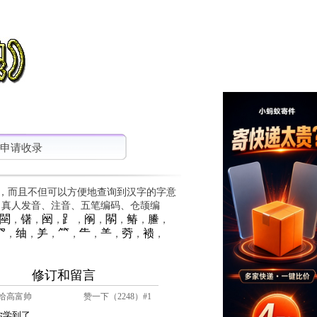
申请收录
，而且不但可以方便地查询到汉字的字意
、真人发音、注音、五笔编码、仓颉编
䦟
䦃
䦷
⻊
䦶
䦛
䲠
䲢
，
，
，
，
，
，
，
，
⺳
䌷
⺶
⺮
⺧
⺷
䓖
䙌
，
，
，
，
，
，
，
，