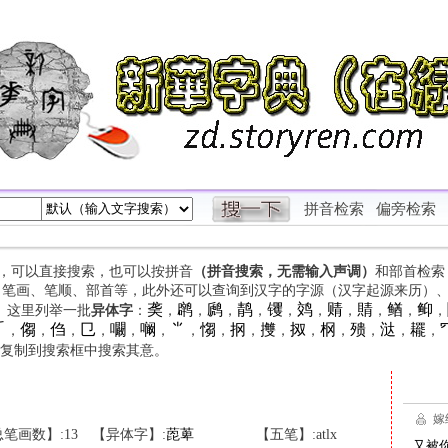
拼音检索
偏旁检索
字，可以直接搜索，也可以按拼音
（拼音搜索，无需输入声调）
和部首检索
、笔画、笔顺、部首等，此外还可以查询到汉字的字源（汉字起源来历）
䶮
䴙
䴘
䴖
䦆
䴔
䞍
䝼
䲡
䲟
等。这里列举一批
异体字
：
，
，
，
，
，
，
，
，
，
，

㑳
㑇
㔾
㘚
㘎
⺌
㥮
㧏
㩳
㧐
㭎
㱮
㳠
䎱
，
，
，
，
，
，
，
，
，
，
，
，
，
，
，
复制到搜索框中搜索其意。
笔画数】:13
【异体字】:
萞
萆
【五笔】:atlx