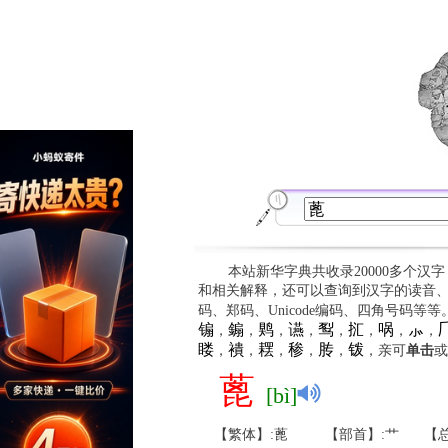
本站新华字典共收录20000多个汉
和相关解释，还可以查询到汉字的读音
码、郑码、Unicode编码、四角号码等
䦂
䥇
䴗
䜩
䴕
㧟
㖞
⺗

，
，
，
，
，
，
，
，
䁖
䙡
䎬
䅟
䏝
䥽
，
，
，
，
，
，亲可
单击
或
蓖
[bì]
【繁体】:蓖
【部首】:艹
【总