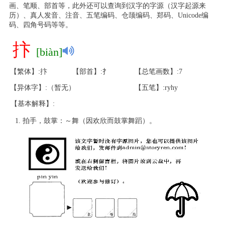
画、笔顺、部首等，此外还可以查询到汉字的字源（汉字起源来
历）、真人发音、注音、五笔编码、仓颉编码、郑码、Unicode编
码、四角号码等等。
抃
[biàn]
【繁体】:抃
【部首】:扌
【总笔画数】:7
【异体字】:（暂无）
【五笔】:ryhy
【基本解释】:
拍手，鼓掌：～舞（因欢欣而鼓掌舞蹈）。