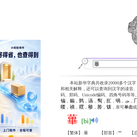
本站新华字典共收录20000多个汉
和相关解释，还可以查询到汉字的读音
码、郑码、Unicode编码、四角号码等
䦂
䥇
䴗
䜩
䴕
㧟
㖞
⺗

，
，
，
，
，
，
，
，
䁖
䙡
䎬
䅟
䏝
䥽
，
，
，
，
，
，亲可
单击
或
蓽
[bì]
【繁体】:蓽
【部首】:艹
【总