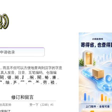
申请收录
，而且不但可以方便地查询到汉字的字意
、真人发音、注音、五笔编码、仓颉编
䦟
䦃
䦷
⻊
䦶
䦛
䲠
䲢
，
，
，
，
，
，
，
，
⺳
䌷
⺶
⺮
⺧
⺷
䓖
䙌
，
，
，
，
，
，
，
，