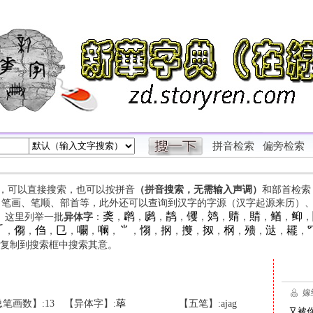
拼音检索
偏旁检索
字，可以直接搜索，也可以按拼音
（拼音搜索，无需输入声调）
和部首检索
、笔画、笔顺、部首等，此外还可以查询到汉字的字源（汉字起源来历）
䶮
䴙
䴘
䴖
䦆
䴔
䞍
䝼
䲡
䲟
等。这里列举一批
异体字
：
，
，
，
，
，
，
，
，
，
，

㑳
㑇
㔾
㘚
㘎
⺌
㥮
㧏
㩳
㧐
㭎
㱮
㳠
䎱
，
，
，
，
，
，
，
，
，
，
，
，
，
，
，
复制到搜索框中搜索其意。
笔画数】:13
【异体字】:
荜
【五笔】:ajag