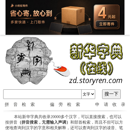
拼音检索
偏旁检索
申请收录
本站新华字典共收录20000多个汉字，可以直接搜索，也可以
按拼音
（拼音搜索，无需输入声调）
和部首检索，而且不但可以方
便地查询到汉字的字意和相关解释，还可以查询到汉字的读音、笔