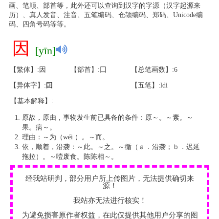
画、笔顺、部首等，此外还可以查询到汉字的字源（汉字起源来
历）、真人发音、注音、五笔编码、仓颉编码、郑码、Unicode编
码、四角号码等等。
因
[yīn]
【繁体】:因
【部首】:囗
【总笔画数】:6
【异体字】:
囙
【五笔】:ldi
【基本解释】:
原故，原由，事物发生前已具备的条件：原～。～素。～
果。病～。
理由：～为（wéi ）。～而。
依，顺着，沿袭：～此。～之。～循（ａ．沿袭；ｂ．迟延
拖拉）。～噎废食。陈陈相～。
经我站研判，部分用户所上传图片，无法提供确切来
源！
我站亦无法进行核实！
为避免损害原作者权益，在此仅提供其他用户分享的图