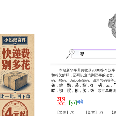
本站新华字典共收录20000多个汉
和相关解释，还可以查询到汉字的读音
码、郑码、Unicode编码、四角号码等
䦂
䥇
䴗
䜩
䴕
㧟
㖞
⺗

，
，
，
，
，
，
，
，
䁖
䙡
䎬
䅟
䏝
䥽
，
，
，
，
，
，亲可
单击
或
翌
[yì]
【繁体】:翌
【部首】:羽
【总