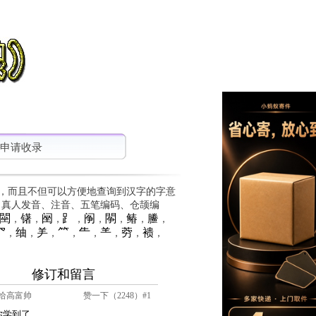
申请收录
，而且不但可以方便地查询到汉字的字意
、真人发音、注音、五笔编码、仓颉编
䦟
䦃
䦷
⻊
䦶
䦛
䲠
䲢
，
，
，
，
，
，
，
，
⺳
䌷
⺶
⺮
⺧
⺷
䓖
䙌
，
，
，
，
，
，
，
，