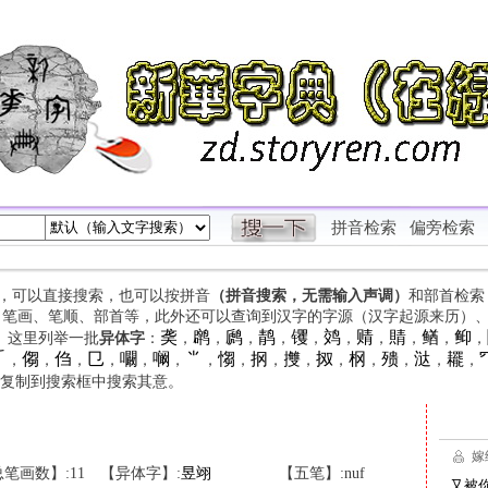
拼音检索
偏旁检索
字，可以直接搜索，也可以按拼音
（拼音搜索，无需输入声调）
和部首检索
、笔画、笔顺、部首等，此外还可以查询到汉字的字源（汉字起源来历）
䶮
䴙
䴘
䴖
䦆
䴔
䞍
䝼
䲡
䲟
等。这里列举一批
异体字
：
，
，
，
，
，
，
，
，
，
，

㑳
㑇
㔾
㘚
㘎
⺌
㥮
㧏
㩳
㧐
㭎
㱮
㳠
䎱
，
，
，
，
，
，
，
，
，
，
，
，
，
，
，
复制到搜索框中搜索其意。
笔画数】:11
【异体字】:
昱
翊
【五笔】:nuf