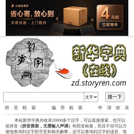
拼音检索
偏旁检索
申请收录
本站新华字典共收录20000多个汉字，可以直接搜索，也可以
按拼音
（拼音搜索，无需输入声调）
和部首检索，而且不但可以方
便地查询到汉字的字意和相关解释，还可以查询到汉字的读音、笔