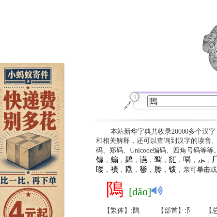
本站新华字典共收录20000多个汉
和相关解释，还可以查询到汉字的读音
码、郑码、Unicode编码、四角号码等
䦂
䥇
䴗
䜩
䴕
㧟
㖞
⺗

，
，
，
，
，
，
，
，
䁖
䙡
䎬
䅟
䏝
䥽
，
，
，
，
，
，亲可
单击
或
隝
[dǎo]
【繁体】:隝
【部首】:阝
【总