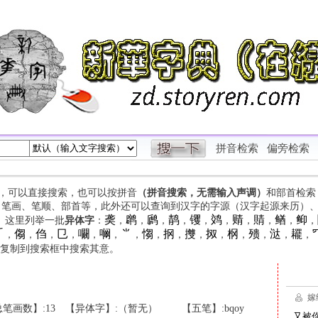
拼音检索
偏旁检索
字，可以直接搜索，也可以按拼音
（拼音搜索，无需输入声调）
和部首检索
、笔画、笔顺、部首等，此外还可以查询到汉字的字源（汉字起源来历）
䶮
䴙
䴘
䴖
䦆
䴔
䞍
䝼
䲡
䲟
等。这里列举一批
异体字
：
，
，
，
，
，
，
，
，
，
，

㑳
㑇
㔾
㘚
㘎
⺌
㥮
㧏
㩳
㧐
㭎
㱮
㳠
䎱
，
，
，
，
，
，
，
，
，
，
，
，
，
，
，
复制到搜索框中搜索其意。
笔画数】:13
【异体字】:（暂无）
【五笔】:bqoy