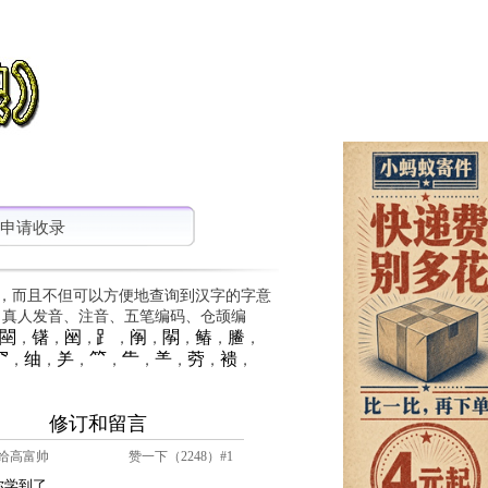
申请收录
，而且不但可以方便地查询到汉字的字意
、真人发音、注音、五笔编码、仓颉编
䦟
䦃
䦷
⻊
䦶
䦛
䲠
䲢
，
，
，
，
，
，
，
，
⺳
䌷
⺶
⺮
⺧
⺷
䓖
䙌
，
，
，
，
，
，
，
，