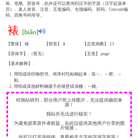
画、笔顺、部首等，此外还可以查询到汉字的字源（汉字起源来
历）、真人发音、注音、五笔编码、仓颉编码、郑码、Unicode编
码、四角号码等等。
裱
[biǎo]
【繁体】:裱
【部首】:衤
【总笔画数】:13
【异体字】:（暂无）
【五笔】:puge
【基本解释】:
用纸或丝织物把书、画等衬托粘糊起来：装～。～褙。～
贴。
用纸或其他材料糊屋子的墙壁或顶棚：～糊。
经我站研判，部分用户所上传图片，无法提供确切来
源！
我站亦无法进行核实！
为避免损害原作者权益，在此仅提供其他用户分享的图
片链接，
你可以打开该链接，查看相关文字的字源字形等！