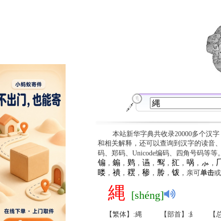
本站新华字典共收录20000多个汉
和相关解释，还可以查询到汉字的读音
码、郑码、Unicode编码、四角号码等
䦂
䥇
䴗
䜩
䴕
㧟
㖞
⺗

，
，
，
，
，
，
，
，
䁖
䙡
䎬
䅟
䏝
䥽
，
，
，
，
，
，亲可
单击
或
縄
[shéng]
【繁体】:縄
【部首】:糹
【总