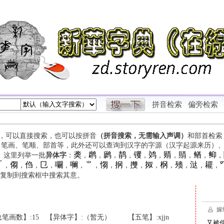
拼音检索
偏旁检索
字，可以直接搜索，也可以按拼音
（拼音搜索，无需输入声调）
和部首检索
、笔画、笔顺、部首等，此外还可以查询到汉字的字源（汉字起源来历）
䶮
䴙
䴘
䴖
䦆
䴔
䞍
䝼
䲡
䲟
等。这里列举一批
异体字
：
，
，
，
，
，
，
，
，
，
，

㑳
㑇
㔾
㘚
㘎
⺌
㥮
㧏
㩳
㧐
㭎
㱮
㳠
䎱
，
，
，
，
，
，
，
，
，
，
，
，
，
，
，
复制到搜索框中搜索其意。
笔画数】:15
【异体字】:（暂无）
【五笔】:xjjn