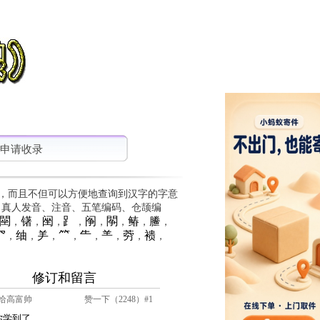
申请收录
，而且不但可以方便地查询到汉字的字意
、真人发音、注音、五笔编码、仓颉编
䦟
䦃
䦷
⻊
䦶
䦛
䲠
䲢
，
，
，
，
，
，
，
，
⺳
䌷
⺶
⺮
⺧
⺷
䓖
䙌
，
，
，
，
，
，
，
，