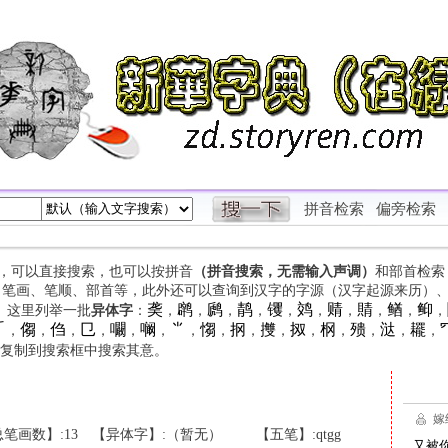
拼音检索
偏旁检索
字，可以直接搜索，也可以按拼音
（拼音搜索，无需输入声调）
和部首检索
、笔画、笔顺、部首等，此外还可以查询到汉字的字源（汉字起源来历）
䶮
䴙
䴘
䴖
䦆
䴔
䞍
䝼
䲡
䲟
等。这里列举一批
异体字
：
，
，
，
，
，
，
，
，
，
，

㑳
㑇
㔾
㘚
㘎
⺌
㥮
㧏
㩳
㧐
㭎
㱮
㳠
䎱
，
，
，
，
，
，
，
，
，
，
，
，
，
，
，
复制到搜索框中搜索其意。
笔画数】:13
【异体字】:（暂无）
【五笔】:qtgg