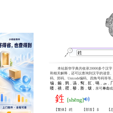
本站新华字典共收录20000多个汉
和相关解释，还可以查询到汉字的读音
码、郑码、Unicode编码、四角号码等
䦂
䥇
䴗
䜩
䴕
㧟
㖞
⺗

，
，
，
，
，
，
，
，
䁖
䙡
䎬
䅟
䏝
䥽
，
，
，
，
，
，亲可
单击
或
鉎
[shēng]
【繁体】:鉎
【部首】:釒
【总