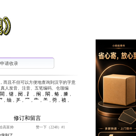
申请收录
，而且不但可以方便地查询到汉字的字意
、真人发音、注音、五笔编码、仓颉编
䦟
䦃
䦷
⻊
䦶
䦛
䲠
䲢
，
，
，
，
，
，
，
，
⺳
䌷
⺶
⺮
⺧
⺷
䓖
䙌
，
，
，
，
，
，
，
，