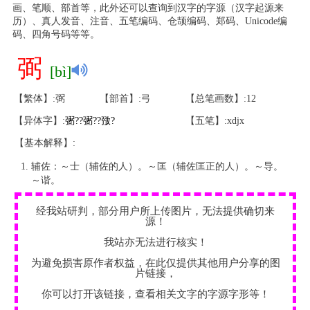
画、笔顺、部首等，此外还可以查询到汉字的字源（汉字起源来
历）、真人发音、注音、五笔编码、仓颉编码、郑码、Unicode编
码、四角号码等等。
弼
[bì]
【繁体】:弼
【部首】:弓
【总笔画数】:12
【异体字】:
弻
?
?
弻
?
?
㢸
?
【五笔】:xdjx
【基本解释】:
辅佐：～士（辅佐的人）。～匡（辅佐匡正的人）。～导。
～谐。
经我站研判，部分用户所上传图片，无法提供确切来
源！
我站亦无法进行核实！
为避免损害原作者权益，在此仅提供其他用户分享的图
片链接，
你可以打开该链接，查看相关文字的字源字形等！