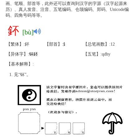
画、笔顺、部首等，此外还可以查询到汉字的字源（汉字起源来
历）、真人发音、注音、五笔编码、仓颉编码、郑码、Unicode编
码、四角号码等等。
鈈
[bù]
【繁体】:鈈
【部首】:釒
【总笔画数】:12
【异体字】:
钚
鉟
【五笔】:qdhy
【基本解释】:
见“钚”。