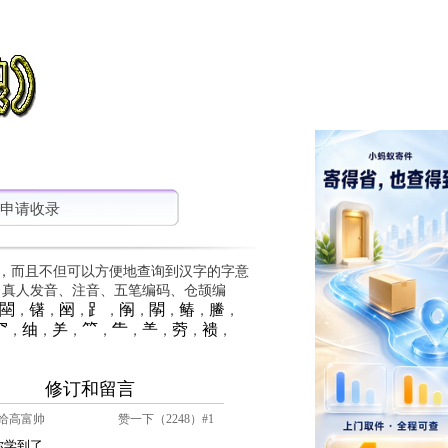
申请收录
，而且不但可以方便地查询到汉字的字意
、真人发音、注音、五笔编码、仓颉编
䦟
䦃
䦷
⻊
䦶
䦛
䲠
䲢
，
，
，
，
，
，
，
，
⺳
䌷
⺶
⺮
⺧
⺷
䓖
䙌
，
，
，
，
，
，
，
，