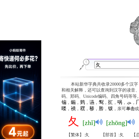
本站新华字典共收录20000多个汉
和相关解释，还可以查询到汉字的读音
码、郑码、Unicode编码、四角号码等
䦂
䥇
䴗
䜩
䴕
㧟
㖞
⺗

，
，
，
，
，
，
，
，
䁖
䙡
䎬
䅟
䏝
䥽
，
，
，
，
，
，亲可
单击
或
夂
[zhǐ]
[zhōng]
【繁体】:夂
【部首】:夂
【总