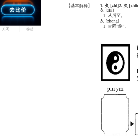
【基本解释】:
1. 夂 [zhǐ]
2. 夂 [zhō
夂 [zhǐ]
从后至。
夂 [zhōng]
古同“终”。
关闭
卷起