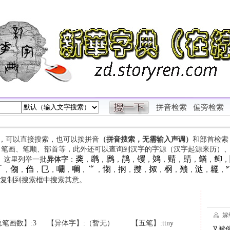
拼音检索
偏旁检索
字，可以直接搜索，也可以按拼音
（拼音搜索，无需输入声调）
和部首检索
、笔画、笔顺、部首等，此外还可以查询到汉字的字源（汉字起源来历）
䶮
䴙
䴘
䴖
䦆
䴔
䞍
䝼
䲡
䲟
等。这里列举一批
异体字
：
，
，
，
，
，
，
，
，
，
，

㑳
㑇
㔾
㘚
㘎
⺌
㥮
㧏
㩳
㧐
㭎
㱮
㳠
䎱
，
，
，
，
，
，
，
，
，
，
，
，
，
，
，
复制到搜索框中搜索其意。
笔画数】:3
【异体字】:（暂无）
【五笔】:ttny