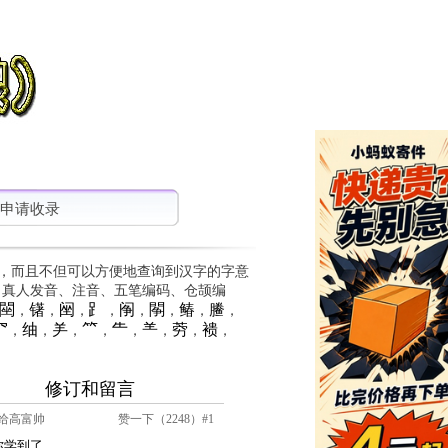
申请收录
，而且不但可以方便地查询到汉字的字意
、真人发音、注音、五笔编码、仓颉编
䦟
䦃
䦷
⻊
䦶
䦛
䲠
䲢
，
，
，
，
，
，
，
，
⺳
䌷
⺶
⺮
⺧
⺷
䓖
䙌
，
，
，
，
，
，
，
，