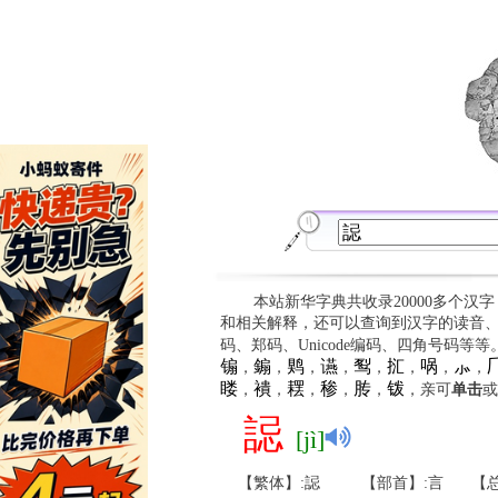
本站新华字典共收录20000多个汉
和相关解释，还可以查询到汉字的读音
码、郑码、Unicode编码、四角号码等
䦂
䥇
䴗
䜩
䴕
㧟
㖞
⺗

，
，
，
，
，
，
，
，
䁖
䙡
䎬
䅟
䏝
䥽
，
，
，
，
，
，亲可
单击
或
誋
[jì]
【繁体】:誋
【部首】:言
【总