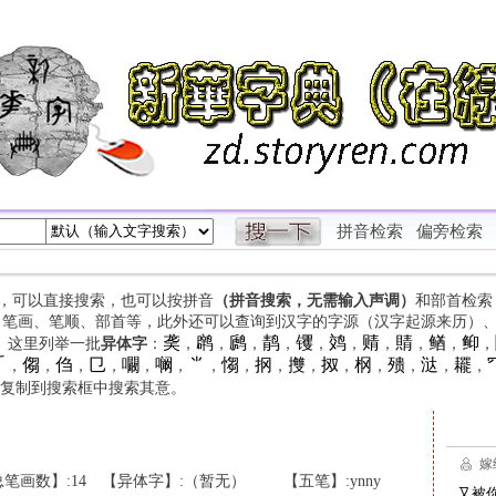
拼音检索
偏旁检索
字，可以直接搜索，也可以按拼音
（拼音搜索，无需输入声调）
和部首检索
、笔画、笔顺、部首等，此外还可以查询到汉字的字源（汉字起源来历）
䶮
䴙
䴘
䴖
䦆
䴔
䞍
䝼
䲡
䲟
等。这里列举一批
异体字
：
，
，
，
，
，
，
，
，
，
，

㑳
㑇
㔾
㘚
㘎
⺌
㥮
㧏
㩳
㧐
㭎
㱮
㳠
䎱
，
，
，
，
，
，
，
，
，
，
，
，
，
，
，
复制到搜索框中搜索其意。
笔画数】:14
【异体字】:（暂无）
【五笔】:ynny