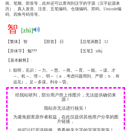
画、笔顺、部首等，此外还可以查询到汉字的字源（汉字起源来
历）、真人发音、注音、五笔编码、仓颉编码、郑码、Unicode编
码、四角号码等等。
智
[zhì]
【繁体】:智
【部首】:日
【总笔画数】:12
【异体字】:
知
?
?
?
【五笔】:tdkj
【基本解释】:
聪明，见识：～力。～慧。～商。～育。～能。～谋。才
～。机～。理～。明～（ａ．考虑问题周到、严密；ｂ．有
远见）。足～多谋。利令～昏。
经我站研判，部分用户所上传图片，无法提供确切来
源！
我站亦无法进行核实！
为避免损害原作者权益，在此仅提供其他用户分享的图
片链接，
你可以打开该链接，查看相关文字的字源字形等！