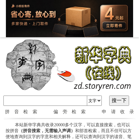
拼音检索
偏旁检索
申请收录
本站新华字典共收录20000多个汉字，可以直接搜索，也可以
按拼音
（拼音搜索，无需输入声调）
和部首检索，而且不但可以方
便地查询到汉字的字意和相关解释，还可以查询到汉字的读音、笔