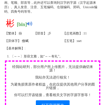
画、笔顺、部首等，此外还可以查询到汉字的字源（汉字起源来
历）、真人发音、注音、五笔编码、仓颉编码、郑码、Unicode编
码、四角号码等等。
彬
[bīn]
【繁体】:份
【部首】:彡
【总笔画数】:11
【异体字】:
份
斌
【五笔】:sset
【基本解释】:
〔～～〕形容文雅，如“～～有礼”。
经我站研判，部分用户所上传图片，无法提供确切来
源！
我站亦无法进行核实！
为避免损害原作者权益，在此仅提供其他用户分享的图
片链接，
你可以打开该链接，查看相关文字的字源字形等！