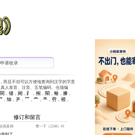
申请收录
，而且不但可以方便地查询到汉字的字意
、真人发音、注音、五笔编码、仓颉编
䦟
䦃
䦷
⻊
䦶
䦛
䲠
䲢
，
，
，
，
，
，
，
，
⺳
䌷
⺶
⺮
⺧
⺷
䓖
䙌
，
，
，
，
，
，
，
，