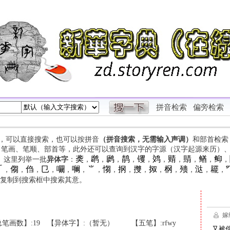
拼音检索
偏旁检索
字，可以直接搜索，也可以按拼音
（拼音搜索，无需输入声调）
和部首检索
、笔画、笔顺、部首等，此外还可以查询到汉字的字源（汉字起源来历）
䶮
䴙
䴘
䴖
䦆
䴔
䞍
䝼
䲡
䲟
等。这里列举一批
异体字
：
，
，
，
，
，
，
，
，
，
，

㑳
㑇
㔾
㘚
㘎
⺌
㥮
㧏
㩳
㧐
㭎
㱮
㳠
䎱
，
，
，
，
，
，
，
，
，
，
，
，
，
，
，
复制到搜索框中搜索其意。
笔画数】:19
【异体字】:（暂无）
【五笔】:rfwy