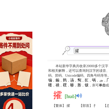
本站新华字典共收录20000多个汉
和相关解释，还可以查询到汉字的读音
码、郑码、Unicode编码、四角号码等
䦂
䥇
䴗
䜩
䴕
㧟
㖞
⺗

，
，
，
，
，
，
，
，
䁖
䙡
䎬
䅟
䏝
䥽
，
，
，
，
，
，亲可
单击
或
攉
[huō]
【繁体】:攉
【部首】:扌
【总