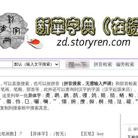
拼音检索
偏旁检索
字，可以直接搜索，也可以按拼音
（拼音搜索，无需输入声调）
和部首检索
、笔画、笔顺、部首等，此外还可以查询到汉字的字源（汉字起源来历）
䶮
䴙
䴘
䴖
䦆
䴔
䞍
䝼
䲡
䲟
等。这里列举一批
异体字
：
，
，
，
，
，
，
，
，
，
，

㑳
㑇
㔾
㘚
㘎
⺌
㥮
㧏
㩳
㧐
㭎
㱮
㳠
䎱
，
，
，
，
，
，
，
，
，
，
，
，
，
，
，
复制到搜索框中搜索其意。
笔画数】:7
【异体字】:（暂无）
【五笔】:koy