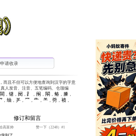
申请收录
，而且不但可以方便地查询到汉字的字意
、真人发音、注音、五笔编码、仓颉编
䦟
䦃
䦷
⻊
䦶
䦛
䲠
䲢
，
，
，
，
，
，
，
，
⺳
䌷
⺶
⺮
⺧
⺷
䓖
䙌
，
，
，
，
，
，
，
，