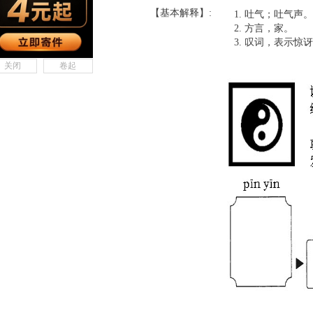
【基本解释】:
吐气；吐气声。
方言，家。
叹词，表示惊讶
关闭
卷起