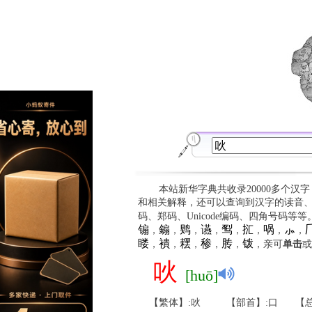
本站新华字典共收录20000多个汉
和相关解释，还可以查询到汉字的读音
码、郑码、Unicode编码、四角号码等
䦂
䥇
䴗
䜩
䴕
㧟
㖞
⺗

，
，
，
，
，
，
，
，
䁖
䙡
䎬
䅟
䏝
䥽
，
，
，
，
，
，亲可
单击
或
吙
[huō]
【繁体】:吙
【部首】:口
【总