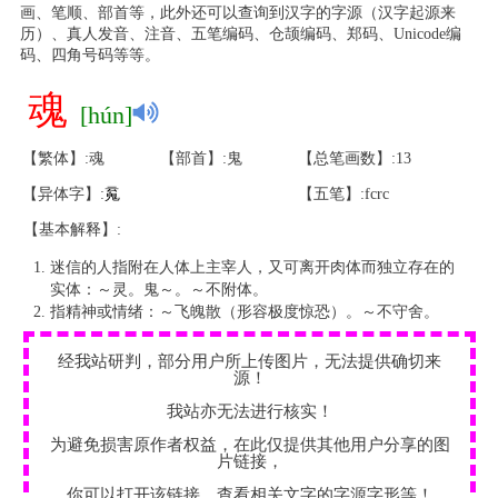
画、笔顺、部首等，此外还可以查询到汉字的字源（汉字起源来
历）、真人发音、注音、五笔编码、仓颉编码、郑码、Unicode编
码、四角号码等等。
魂
[hún]
【繁体】:魂
【部首】:鬼
【总笔画数】:13
【异体字】:
䰟
【五笔】:fcrc
【基本解释】:
迷信的人指附在人体上主宰人，又可离开肉体而独立存在的
实体：～灵。鬼～。～不附体。
指精神或情绪：～飞魄散（形容极度惊恐）。～不守舍。
经我站研判，部分用户所上传图片，无法提供确切来
源！
我站亦无法进行核实！
为避免损害原作者权益，在此仅提供其他用户分享的图
片链接，
你可以打开该链接，查看相关文字的字源字形等！