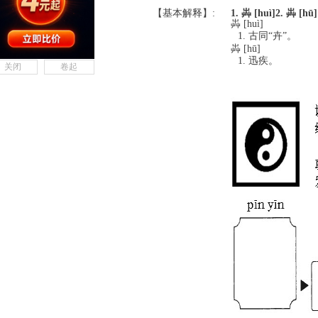
【基本解释】:
1. 芔 [huì]
2. 芔 [hū]
芔 [huì]
古同“卉”。
芔 [hū]
迅疾。
关闭
卷起