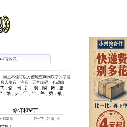
申请收录
，而且不但可以方便地查询到汉字的字意
、真人发音、注音、五笔编码、仓颉编
䦟
䦃
䦷
⻊
䦶
䦛
䲠
䲢
，
，
，
，
，
，
，
，
⺳
䌷
⺶
⺮
⺧
⺷
䓖
䙌
，
，
，
，
，
，
，
，