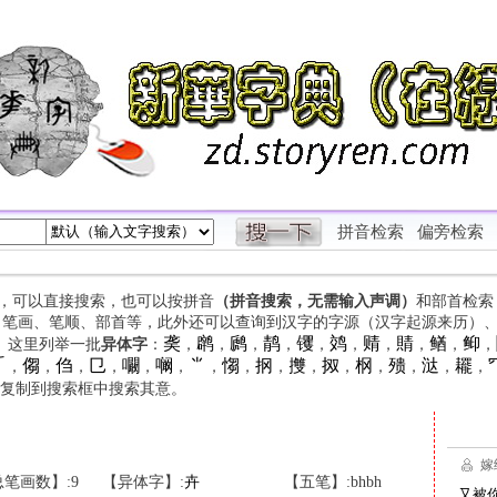
拼音检索
偏旁检索
字，可以直接搜索，也可以按拼音
（拼音搜索，无需输入声调）
和部首检索
、笔画、笔顺、部首等，此外还可以查询到汉字的字源（汉字起源来历）
䶮
䴙
䴘
䴖
䦆
䴔
䞍
䝼
䲡
䲟
等。这里列举一批
异体字
：
，
，
，
，
，
，
，
，
，
，

㑳
㑇
㔾
㘚
㘎
⺌
㥮
㧏
㩳
㧐
㭎
㱮
㳠
䎱
，
，
，
，
，
，
，
，
，
，
，
，
，
，
，
复制到搜索框中搜索其意。
笔画数】:9
【异体字】:
卉
【五笔】:bhbh