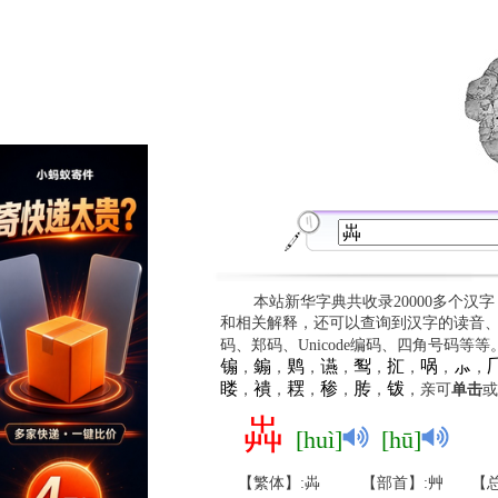
本站新华字典共收录20000多个汉
和相关解释，还可以查询到汉字的读音
码、郑码、Unicode编码、四角号码等
䦂
䥇
䴗
䜩
䴕
㧟
㖞
⺗

，
，
，
，
，
，
，
，
䁖
䙡
䎬
䅟
䏝
䥽
，
，
，
，
，
，亲可
单击
或
芔
[huì]
[hū]
【繁体】:芔
【部首】:艸
【总