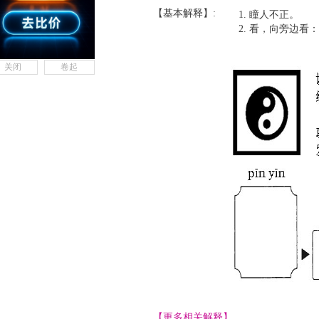
【基本解释】:
瞳人不正。
看，向旁边看：
关闭
卷起
【更多相关解释】......