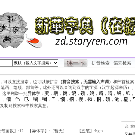
拼音检索
偏旁检索
字，可以直接搜索，也可以按拼音
（拼音搜索，无需输入声调）
和部首检索
、笔画、笔顺、部首等，此外还可以查询到汉字的字源（汉字起源来历）
䶮
䴙
䴘
䴖
䦆
䴔
䞍
䝼
䲡
䲟
等。这里列举一批
异体字
：
，
，
，
，
，
，
，
，
，
，

㑳
㑇
㔾
㘚
㘎
⺌
㥮
㧏
㩳
㧐
㭎
㱮
㳠
䎱
，
，
，
，
，
，
，
，
，
，
，
，
，
，
，
复制到搜索框中搜索其意。
笔画数】:12
【异体字】:（暂无）
【五笔】:hgus