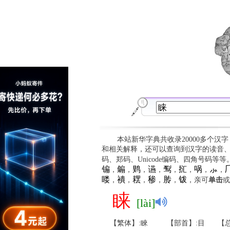
本站新华字典共收录20000多个汉
和相关解释，还可以查询到汉字的读音
码、郑码、Unicode编码、四角号码等
䦂
䥇
䴗
䜩
䴕
㧟
㖞
⺗

，
，
，
，
，
，
，
，
䁖
䙡
䎬
䅟
䏝
䥽
，
，
，
，
，
，亲可
单击
或
睐
[lài]
【繁体】:睞
【部首】:目
【总