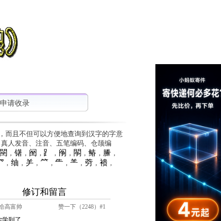
申请收录
，而且不但可以方便地查询到汉字的字意
、真人发音、注音、五笔编码、仓颉编
䦟
䦃
䦷
⻊
䦶
䦛
䲠
䲢
，
，
，
，
，
，
，
，
⺳
䌷
⺶
⺮
⺧
⺷
䓖
䙌
，
，
，
，
，
，
，
，