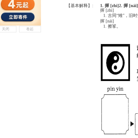
【基本解释】:
1. 搱 [zhì]
2. 搱 [nái]
搱 [zhì]
古同“雉”，旧
搱 [nái]
擦挲。
关闭
卷起