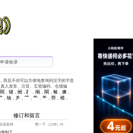
申请收录
，而且不但可以方便地查询到汉字的字意
、真人发音、注音、五笔编码、仓颉编
䦟
䦃
䦷
⻊
䦶
䦛
䲠
䲢
，
，
，
，
，
，
，
，
⺳
䌷
⺶
⺮
⺧
⺷
䓖
䙌
，
，
，
，
，
，
，
，