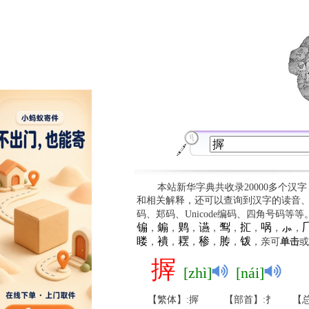
本站新华字典共收录20000多个汉
和相关解释，还可以查询到汉字的读音
码、郑码、Unicode编码、四角号码等
䦂
䥇
䴗
䜩
䴕
㧟
㖞
⺗

，
，
，
，
，
，
，
，
䁖
䙡
䎬
䅟
䏝
䥽
，
，
，
，
，
，亲可
单击
或
搱
[zhì]
[nái]
【繁体】:搱
【部首】:扌
【总