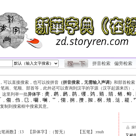
拼音检索
偏旁检索
字，可以直接搜索，也可以按拼音
（拼音搜索，无需输入声调）
和部首检索
、笔画、笔顺、部首等，此外还可以查询到汉字的字源（汉字起源来历）
䶮
䴙
䴘
䴖
䦆
䴔
䞍
䝼
䲡
䲟
等。这里列举一批
异体字
：
，
，
，
，
，
，
，
，
，
，

㑳
㑇
㔾
㘚
㘎
⺌
㥮
㧏
㩳
㧐
㭎
㱮
㳠
䎱
，
，
，
，
，
，
，
，
，
，
，
，
，
，
，
复制到搜索框中搜索其意。
笔画数】:13
【异体字】:（暂无）
【五笔】:rnuh