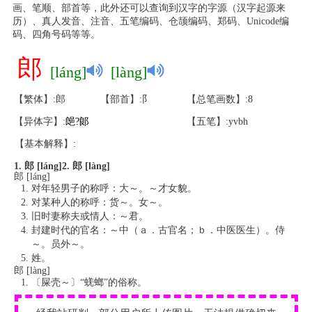
画、笔顺、部首等，此外还可以查询到汉字的字源（汉字起源来
历）、真人发音、注音、五笔编码、仓颉编码、郑码、Unicode编
码、四角号码等等。
郎
[láng]
[làng]
【繁体】:郎
【部首】:阝
【总笔画数】:8
【异体字】:
郒
?
郞
【五笔】:yvbh
【基本解释】:
1. 郎 [láng]
2. 郎 [làng]
郎 [láng]
对年轻男子的称呼：大～。～才女貌。
对某种人的称呼：货～。女～。
旧时妻称夫或情人：～君。
封建时代的官名：～中（ａ．古官名；ｂ．中医医生）。侍
～。员外～。
姓。
郎 [làng]
〔屎壳～〕“蜣螂”的俗称。