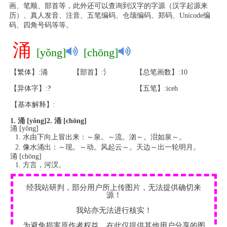
画、笔顺、部首等，此外还可以查询到汉字的字源（汉字起源来
历）、真人发音、注音、五笔编码、仓颉编码、郑码、Unicode编
码、四角号码等等。
涌
[yǒng]
[chōng]
【繁体】:涌
【部首】:氵
【总笔画数】:10
【异体字】:
?
【五笔】:iceh
【基本解释】:
1. 涌 [yǒng]
2. 涌 [chōng]
涌 [yǒng]
水由下向上冒出来：～泉。～流。汹～。泪如泉～。
像水涌出：～现。～动。风起云～。天边～出一轮明月。
涌 [chōng]
方言，河汊。
经我站研判，部分用户所上传图片，无法提供确切来
源！
我站亦无法进行核实！
为避免损害原作者权益，在此仅提供其他用户分享的图