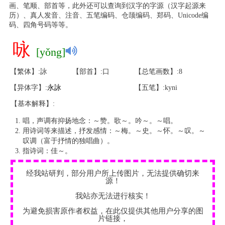
画、笔顺、部首等，此外还可以查询到汉字的字源（汉字起源来
历）、真人发音、注音、五笔编码、仓颉编码、郑码、Unicode编
码、四角号码等等。
咏
[yǒng]
【繁体】:詠
【部首】:口
【总笔画数】:8
【异体字】:
永
詠
【五笔】:kyni
【基本解释】:
唱，声调有抑扬地念：～赞。歌～。吟～。～唱。
用诗词等来描述，抒发感情：～梅。～史。～怀。～叹。～
叹调（富于抒情的独唱曲）。
指诗词：佳～。
经我站研判，部分用户所上传图片，无法提供确切来
源！
我站亦无法进行核实！
为避免损害原作者权益，在此仅提供其他用户分享的图
片链接，