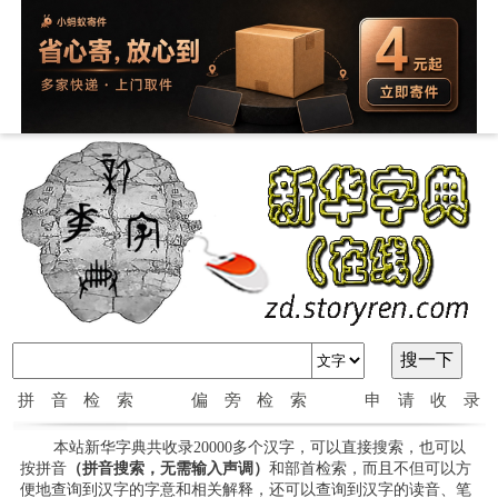
拼音检索
偏旁检索
申请收录
本站新华字典共收录20000多个汉字，可以直接搜索，也可以
按拼音
（拼音搜索，无需输入声调）
和部首检索，而且不但可以方
便地查询到汉字的字意和相关解释，还可以查询到汉字的读音、笔