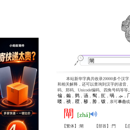
本站新华字典共收录20000多个汉
和相关解释，还可以查询到汉字的读音
码、郑码、Unicode编码、四角号码等
䦂
䥇
䴗
䜩
䴕
㧟
㖞
⺗

，
，
，
，
，
，
，
，
䁖
䙡
䎬
䅟
䏝
䥽
，
，
，
，
，
，亲可
单击
或
閘
[zhá]
【繁体】:閘
【部首】:門
【总