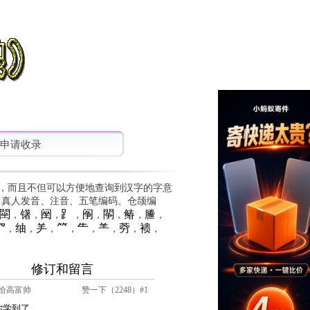
申请收录
，而且不但可以方便地查询到汉字的字意
、真人发音、注音、五笔编码、仓颉编
䦟
䦃
䦷
⻊
䦶
䦛
䲠
䲢
，
，
，
，
，
，
，
，
⺳
䌷
⺶
⺮
⺧
⺷
䓖
䙌
，
，
，
，
，
，
，
，