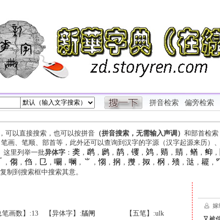
拼音检索
偏旁检索
字，可以直接搜索，也可以按拼音
（拼音搜索，无需输入声调）
和部首检索
、笔画、笔顺、部首等，此外还可以查询到汉字的字源（汉字起源来历）
䶮
䴙
䴘
䴖
䦆
䴔
䞍
䝼
䲡
䲟
等。这里列举一批
异体字
：
，
，
，
，
，
，
，
，
，
，

㑳
㑇
㔾
㘚
㘎
⺌
㥮
㧏
㩳
㧐
㭎
㱮
㳠
䎱
，
，
，
，
，
，
，
，
，
，
，
，
，
，
，
复制到搜索框中搜索其意。
笔画数】:13
【异体字】:
牐
闸
【五笔】:ulk