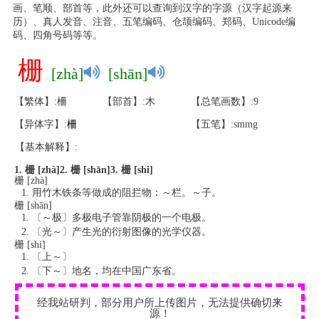
画、笔顺、部首等，此外还可以查询到汉字的字源（汉字起源来
历）、真人发音、注音、五笔编码、仓颉编码、郑码、Unicode编
码、四角号码等等。
栅
[zhà]
[shān]
【繁体】:柵
【部首】:木
【总笔画数】:9
【异体字】:
柵
【五笔】:smmg
【基本解释】:
1. 栅 [zhà]
2. 栅 [shān]
3. 栅 [shi]
栅 [zhà]
用竹木铁条等做成的阻拦物：～栏。～子。
栅 [shān]
〔～极〕多极电子管靠阴极的一个电极。
〔光～〕产生光的衍射图像的光学仪器。
栅 [shi]
〔上～〕
〔下～〕地名，均在中国广东省。
经我站研判，部分用户所上传图片，无法提供确切来
源！