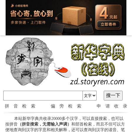
拼音检索
偏旁检索
申请收录
本站新华字典共收录20000多个汉字，可以直接搜索，也可以
按拼音
（拼音搜索，无需输入声调）
和部首检索，而且不但可以方
便地查询到汉字的字意和相关解释，还可以查询到汉字的读音、笔