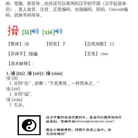
画、笔顺、部首等，此外还可以查询到汉字的字源（汉字起源来
历）、真人发音、注音、五笔编码、仓颉编码、郑码、Unicode编
码、四角号码等等。
搚
[lā]
[xié]
【繁体】:搚
【部首】:扌
【总笔画数】:13
【异体字】:
拉
拹
【五笔】:reee
【基本解释】:
1. 搚 [lā]
2. 搚 [xié]
3. 搚 [xiàn]
搚 [lā]
古同“拉”，折断：“于其乘焉，～幹而杀之。”
搚 [xié]
古同“拹”。
搚 [xiàn]
引从。