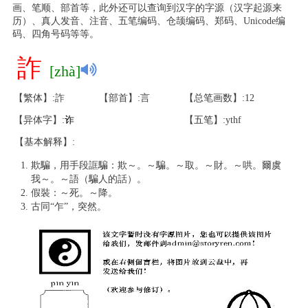
画、笔顺、部首等，此外还可以查询到汉字的字源（汉字起源来
历）、真人发音、注音、五笔编码、仓颉编码、郑码、Unicode编
码、四角号码等等。
詐
[zhà]
【繁体】:詐
【部首】:言
【总笔画数】:12
【异体字】:
诈
【五笔】:ythf
【基本解释】:
欺騙，用手段誆騙：欺～。～騙。～取。～財。～哄。爾虞
我～。～語（騙人的話）。
假裝：～死。～降。
古同“乍”，突然。