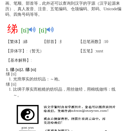
画、笔顺、部首等，此外还可以查询到汉字的字源（汉字起源来
历）、真人发音、注音、五笔编码、仓颉编码、郑码、Unicode编
码、四角号码等等。
绨
[tí]
[tì]
【繁体】:綈
【部首】:纟
【总笔画数】:10
【异体字】:（暂无）
【五笔】:xuxt
【基本解释】:
1. 绨 [tí]
2. 绨 [tì]
绨 [tí]
光滑厚实的丝织品：～袍。
绨 [tì]
比绸子厚实而粗糙的纺织品，用丝做经，用棉线做纬：线
～。