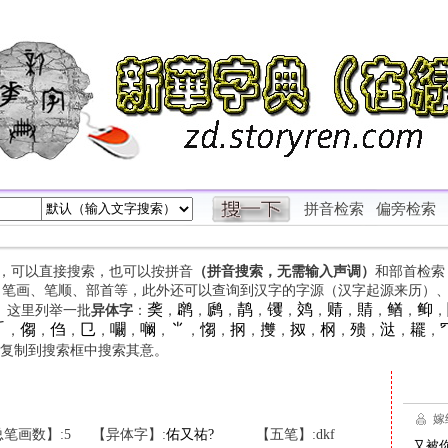
拼音检索
偏旁检索
字，可以直接搜索，也可以按拼音
（拼音搜索，无需输入声调）
和部首检索
、笔画、笔顺、部首等，此外还可以查询到汉字的字源（汉字起源来历）
䶮
䴙
䴘
䴖
䦆
䴔
䞍
䝼
䲡
䲟
等。这里列举一批
异体字
：
，
，
，
，
，
，
，
，
，
，

㑳
㑇
㔾
㘚
㘎
⺌
㥮
㧏
㩳
㧐
㭎
㱮
㳠
䎱
，
，
，
，
，
，
，
，
，
，
，
，
，
，
，
复制到搜索框中搜索其意。
笔画数】:5
【异体字】:
佑
又
祐
?
【五笔】:dkf