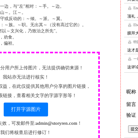
一边，与“左”相对：～手。～边。
山～。江～。
守或反动的：～倾。～派。～翼。
：～族。～职。无出其～（没有高过它的）。
窃以～文兴化，乃致治之所先”。
酒，劝食。
助，偏袒。
部分用户所上传图片，无法提供确切来源！
我站亦无法进行核实！
权益，在此仅提供其他用户分享的图片链接，
该链接，查看相关文字的字源字形等！
打开字源图片
失效，可发邮件至:
admin@storyren.com
！
我们将核查后进行修订！