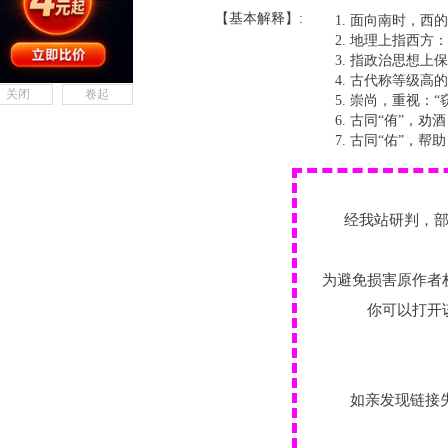
【基本解释】:
面向南时，西的
地理上指西方：
指政治思想上保
古代称等级高的
关闭
卷起
崇尚，重视：“
古同“侑”，劝
古同“佑”，帮
经我站研判，
为避免损害原作者
你可以打开
如亲发现链接