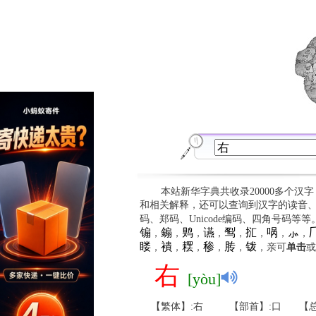
本站新华字典共收录20000多个汉
和相关解释，还可以查询到汉字的读音
码、郑码、Unicode编码、四角号码等
䦂
䥇
䴗
䜩
䴕
㧟
㖞
⺗

，
，
，
，
，
，
，
，
䁖
䙡
䎬
䅟
䏝
䥽
，
，
，
，
，
，亲可
单击
或
右
[yòu]
【繁体】:右
【部首】:口
【总