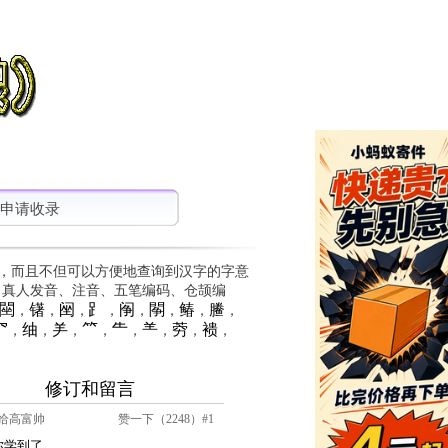
申请收录
，而且不但可以方便地查询到汉字的字意
、真人发音、注音、五笔编码、仓颉编
䦟
䦃
䦷
⻊
䦶
䦛
䲠
䲢
，
，
，
，
，
，
，
，
⺳
䌷
⺶
⺮
⺧
⺷
䓖
䙌
，
，
，
，
，
，
，
，