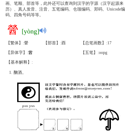
画、笔顺、部首等，此外还可以查询到汉字的字源（汉字起源来
历）、真人发音、注音、五笔编码、仓颉编码、郑码、Unicode编
码、四角号码等等。
醟
[yòng]
【繁体】:醟
【部首】:酉
【总笔画数】:17
【异体字】:
蒏
【五笔】:oopg
【基本解释】:
酗酒。