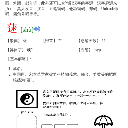
画、笔顺、部首等，此外还可以查询到汉字的字源（汉字起源来
历）、真人发音、注音、五笔编码、仓颉编码、郑码、Unicode编
码、四角号码等等。
蒁
[shù]
【繁体】:蒁
【部首】:艹
【总笔画数】:11
【异体字】:
荗
?
【五笔】:asyp
【基本解释】:
草名。
中国唐、宋本草学家称姜科植物莪术、郁金、姜黄等的肥厚
根茎为“蒁”。