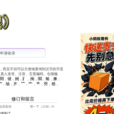
申请收录
，而且不但可以方便地查询到汉字的字意
、真人发音、注音、五笔编码、仓颉编
䦟
䦃
䦷
⻊
䦶
䦛
䲠
䲢
，
，
，
，
，
，
，
，
⺳
䌷
⺶
⺮
⺧
⺷
䓖
䙌
，
，
，
，
，
，
，
，