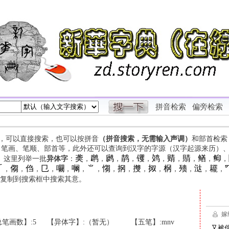
拼音检索
偏旁检索
字，可以直接搜索，也可以按拼音
（拼音搜索，无需输入声调）
和部首检索
、笔画、笔顺、部首等，此外还可以查询到汉字的字源（汉字起源来历）
䶮
䴙
䴘
䴖
䦆
䴔
䞍
䝼
䲡
䲟
等。这里列举一批
异体字
：
，
，
，
，
，
，
，
，
，
，

㑳
㑇
㔾
㘚
㘎
⺌
㥮
㧏
㩳
㧐
㭎
㱮
㳠
䎱
，
，
，
，
，
，
，
，
，
，
，
，
，
，
，
复制到搜索框中搜索其意。
笔画数】:5
【异体字】:（暂无）
【五笔】:mnv