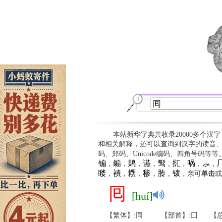
本站新华字典共收录20000多个汉
和相关解释，还可以查询到汉字的读音
码、郑码、Unicode编码、四角号码等
䦂
䥇
䴗
䜩
䴕
㧟
㖞
⺗

，
，
，
，
，
，
，
，
䁖
䙡
䎬
䅟
䏝
䥽
，
，
，
，
，
，亲可
单击
或
囘
[huí]
【繁体】:囘
【部首】:囗
【总