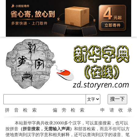
拼音检索
偏旁检索
申请收录
本站新华字典共收录20000多个汉字，可以直接搜索，也可以
按拼音
（拼音搜索，无需输入声调）
和部首检索，而且不但可以方
便地查询到汉字的字意和相关解释，还可以查询到汉字的读音、笔