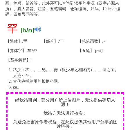
画、笔顺、部首等，此外还可以查询到汉字的字源（汉字起源来
历）、真人发音、注音、五笔编码、仓颉编码、郑码、Unicode编
码、四角号码等等。
罕
[hǎn]
【繁体】:䍑
【部首】:冖
【总笔画数】:7
【异体字】:
䍑
䍐
?
【五笔】:pwfj
【基本解释】:
稀少：稀～。～见。～俦（很少与之相比的）。～世之宝。
人迹～至。
古代称捕鸟用的长柄小网。
姓。
经我站研判，部分用户所上传图片，无法提供确切来
源！
我站亦无法进行核实！
为避免损害原作者权益，在此仅提供其他用户分享的图
片链接，