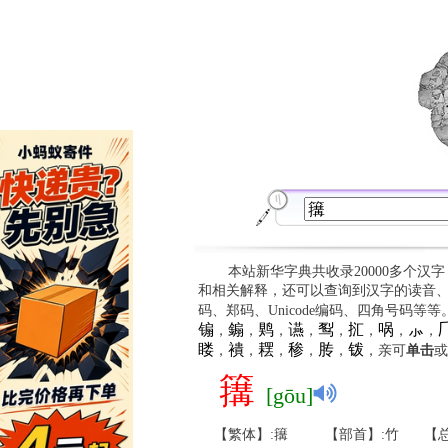
本站新华字典共收录20000多个汉
和相关解释，还可以查询到汉字的读音
码、郑码、Unicode编码、四角号码等
䦂
䥇
䴗
䜩
䴕
㧟
㖞
⺗

，
，
，
，
，
，
，
，
䁖
䙡
䎬
䅟
䏝
䥽
，
，
，
，
，
，亲可
单击
或
簼
[gōu]
【繁体】:簼
【部首】:竹
【总