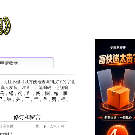
申请收录
，而且不但可以方便地查询到汉字的字意
、真人发音、注音、五笔编码、仓颉编
䦟
䦃
䦷
⻊
䦶
䦛
䲠
䲢
，
，
，
，
，
，
，
，
⺳
䌷
⺶
⺮
⺧
⺷
䓖
䙌
，
，
，
，
，
，
，
，