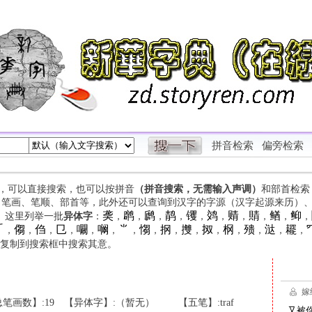
拼音检索
偏旁检索
字，可以直接搜索，也可以按拼音
（拼音搜索，无需输入声调）
和部首检索
、笔画、笔顺、部首等，此外还可以查询到汉字的字源（汉字起源来历）
䶮
䴙
䴘
䴖
䦆
䴔
䞍
䝼
䲡
䲟
等。这里列举一批
异体字
：
，
，
，
，
，
，
，
，
，
，

㑳
㑇
㔾
㘚
㘎
⺌
㥮
㧏
㩳
㧐
㭎
㱮
㳠
䎱
，
，
，
，
，
，
，
，
，
，
，
，
，
，
，
复制到搜索框中搜索其意。
笔画数】:19
【异体字】:（暂无）
【五笔】:traf