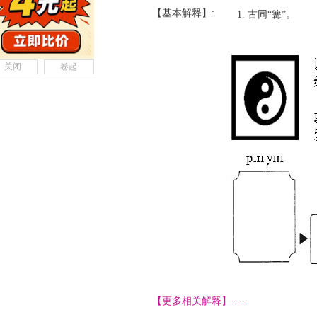
【基本解释】:
古同“篝”。
关闭
卷起
【更多相关解释】......