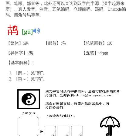
画、笔顺、部首等，此外还可以查询到汉字的字源（汉字起源来
历）、真人发音、注音、五笔编码、仓颉编码、郑码、Unicode编
码、四角号码等等。
鸪
[gū]
【繁体】:鴣
【部首】:鸟
【总笔画数】:10
【异体字】:
鴣
【五笔】:dqgg
【基本解释】:
〔鹧～〕见“鹧”。
〔鹁～〕见“鹁”。