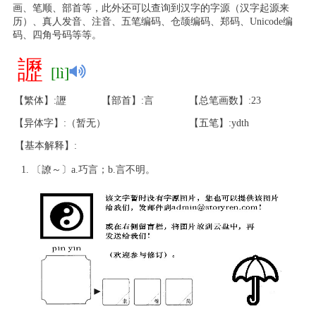
画、笔顺、部首等，此外还可以查询到汉字的字源（汉字起源来
历）、真人发音、注音、五笔编码、仓颉编码、郑码、Unicode编
码、四角号码等等。
讈
[lì]
【繁体】:讈
【部首】:言
【总笔画数】:23
【异体字】:（暂无）
【五笔】:ydth
【基本解释】:
〔䜍～〕a.巧言；b.言不明。