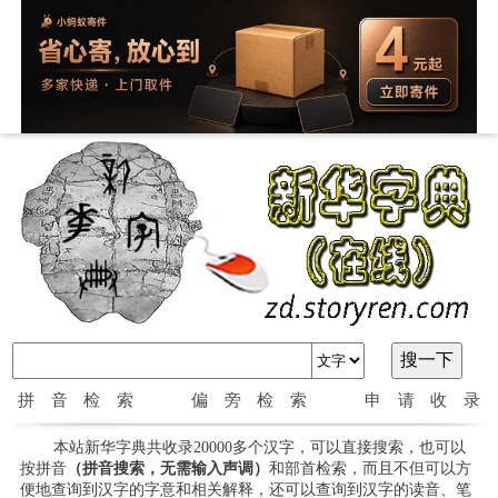
拼音检索
偏旁检索
申请收录
本站新华字典共收录20000多个汉字，可以直接搜索，也可以
按拼音
（拼音搜索，无需输入声调）
和部首检索，而且不但可以方
便地查询到汉字的字意和相关解释，还可以查询到汉字的读音、笔