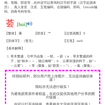
画、笔顺、部首等，此外还可以查询到汉字的字源（汉字起源来
历）、真人发音、注音、五笔编码、仓颉编码、郑码、Unicode编
码、四角号码等等。
荟
[huì]
【繁体】:薈
【部首】:艹
【总笔画数】:9
【异体字】:（暂无）
【五笔】:awfc
【基本解释】:
草木繁盛，引申为会集：～郁。～蔚（ａ．草木繁盛的样
子，如“林木～～，烟云掩映”；ｂ．云雾弥漫的样子，如“～
～云雾”）。～萃（聚集，如“群英～～”）。～集（聚集）。
经我站研判，部分用户所上传图片，无法提供确切来
源！
我站亦无法进行核实！
为避免损害原作者权益，在此仅提供其他用户分享的图
片链接，
你可以打开该链接，查看相关文字的字源字形等！