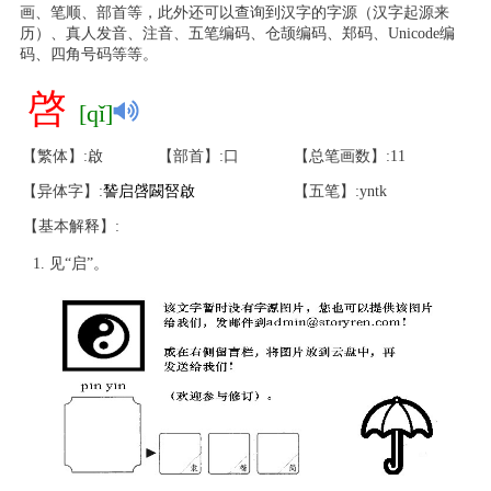
画、笔顺、部首等，此外还可以查询到汉字的字源（汉字起源来
历）、真人发音、注音、五笔编码、仓颉编码、郑码、Unicode编
码、四角号码等等。
啓
[qǐ]
【繁体】:啟
【部首】:口
【总笔画数】:11
【异体字】:
諬
启
啔
闙
唘
啟
【五笔】:yntk
【基本解释】:
见“启”。