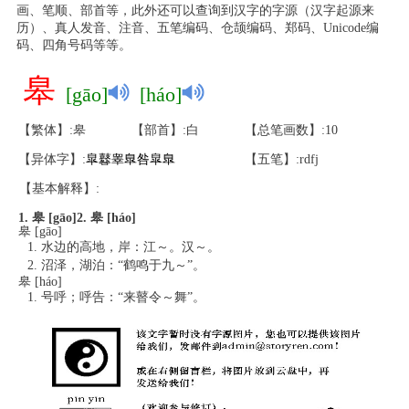
画、笔顺、部首等，此外还可以查询到汉字的字源（汉字起源来
历）、真人发音、注音、五笔编码、仓颉编码、郑码、Unicode编
码、四角号码等等。
皋
[gāo]
[háo]
【繁体】:皋
【部首】:白
【总笔画数】:10
【异体字】:
皐
鼛
睾
臯
咎
皐
臯
【五笔】:rdfj
【基本解释】:
1. 皋 [gāo]
2. 皋 [háo]
皋 [gāo]
水边的高地，岸：江～。汉～。
沼泽，湖泊：“鹤鸣于九～”。
皋 [háo]
号呼；呼告：“来瞽令～舞”。