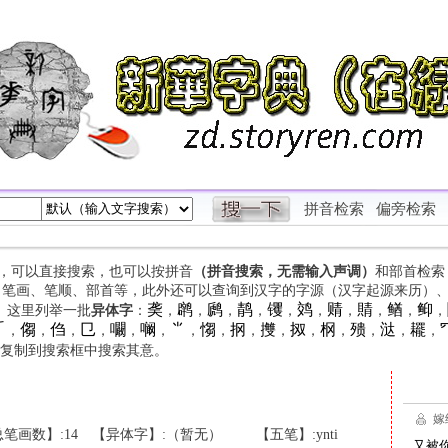
拼音检索
偏旁检索
字，可以直接搜索，也可以按拼音
（拼音搜索，无需输入声调）
和部首检索
、笔画、笔顺、部首等，此外还可以查询到汉字的字源（汉字起源来历）
䶮
䴙
䴘
䴖
䦆
䴔
䞍
䝼
䲡
䲟
等。这里列举一批
异体字
：
，
，
，
，
，
，
，
，
，
，

㑳
㑇
㔾
㘚
㘎
⺌
㥮
㧏
㩳
㧐
㭎
㱮
㳠
䎱
，
，
，
，
，
，
，
，
，
，
，
，
，
，
，
复制到搜索框中搜索其意。
笔画数】:14
【异体字】:（暂无）
【五笔】:ynti