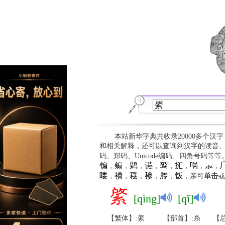
本站新华字典共收录20000多个汉
和相关解释，还可以查询到汉字的读音
码、郑码、Unicode编码、四角号码等
䦂
䥇
䴗
䜩
䴕
㧟
㖞
⺗

，
，
，
，
，
，
，
，
䁖
䙡
䎬
䅟
䏝
䥽
，
，
，
，
，
，亲可
单击
或
綮
[qìng]
[qǐ]
【繁体】:綮
【部首】:糸
【总