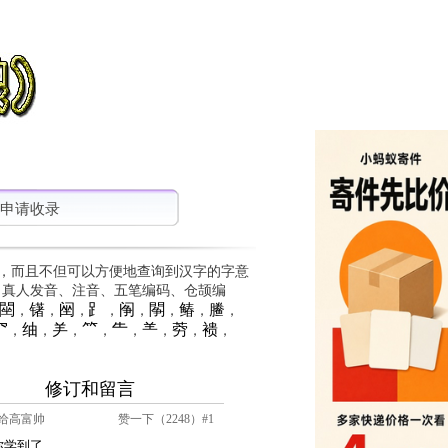
申请收录
，而且不但可以方便地查询到汉字的字意
、真人发音、注音、五笔编码、仓颉编
䦟
䦃
䦷
⻊
䦶
䦛
䲠
䲢
，
，
，
，
，
，
，
，
⺳
䌷
⺶
⺮
⺧
⺷
䓖
䙌
，
，
，
，
，
，
，
，