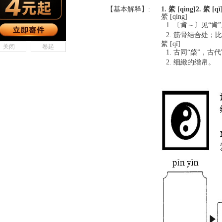
【基本解释】:
1. 綮 [qìng]
2. 綮 [qǐ
綮 [qìng]
〔肯～〕见“肯”
筋骨结合处；比
綮 [qǐ]
关闭
卷起
古同“棨”，古
细緻的缯帛。