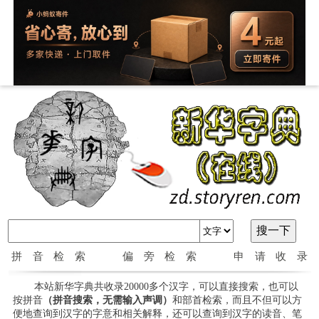
拼音检索
偏旁检索
申请收录
本站新华字典共收录20000多个汉字，可以直接搜索，也可以
按拼音
（拼音搜索，无需输入声调）
和部首检索，而且不但可以方
便地查询到汉字的字意和相关解释，还可以查询到汉字的读音、笔