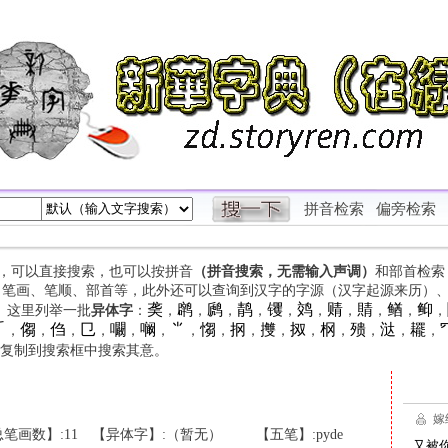
拼音检索
偏旁检索
字，可以直接搜索，也可以按拼音
（拼音搜索，无需输入声调）
和部首检索
、笔画、笔顺、部首等，此外还可以查询到汉字的字源（汉字起源来历）
䶮
䴙
䴘
䴖
䦆
䴔
䞍
䝼
䲡
䲟
等。这里列举一批
异体字
：
，
，
，
，
，
，
，
，
，
，

㑳
㑇
㔾
㘚
㘎
⺌
㥮
㧏
㩳
㧐
㭎
㱮
㳠
䎱
，
，
，
，
，
，
，
，
，
，
，
，
，
，
，
复制到搜索框中搜索其意。
笔画数】:11
【异体字】:（暂无）
【五笔】:pyde