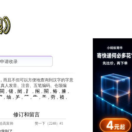
申请收录
，而且不但可以方便地查询到汉字的字意
、真人发音、注音、五笔编码、仓颉编
䦟
䦃
䦷
⻊
䦶
䦛
䲠
䲢
，
，
，
，
，
，
，
，
⺳
䌷
⺶
⺮
⺧
⺷
䓖
䙌
，
，
，
，
，
，
，
，