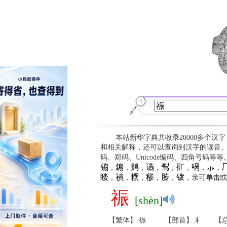
本站新华字典共收录20000多个汉
和相关解释，还可以查询到汉字的读音
码、郑码、Unicode编码、四角号码等
䦂
䥇
䴗
䜩
䴕
㧟
㖞
⺗

，
，
，
，
，
，
，
，
䁖
䙡
䎬
䅟
䏝
䥽
，
，
，
，
，
，亲可
单击
或
祳
[shèn]
【繁体】:祳
【部首】:礻
【总