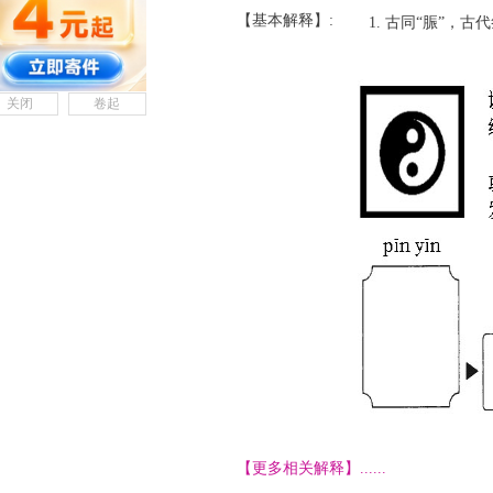
【基本解释】:
古同“脤”，古
关闭
卷起
【更多相关解释】......